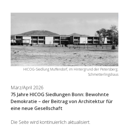
Startseite
Digitaler Katalog Egon Eiermann
open
Aktuelles
menu
Veranstaltungen
Suchen
open
Informationen zu Sep Ruf
menu
open
Nachkriegsmoderne
menu
Mitglied werden
Mitgliederbereich
HICOG-Siedlung Muffendorf, im Hintergrund der Petersberg.
Über uns
Schmetterlingshaus
Impressum
März/April 2026
75 Jahre HICOG Siedlungen Bonn: Bewohnte
Demokratie – der Beitrag von Architektur für
eine neue Gesellschaft
Die Seite wird kontinuierlich aktualisiert.