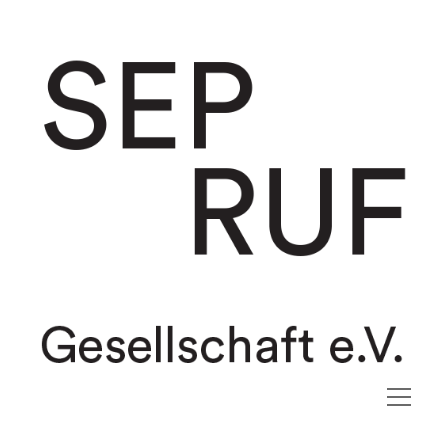
Sep
Ruf
Gesellschaft
e.V.
open
menu
facebook
instagram
mail
vimeo